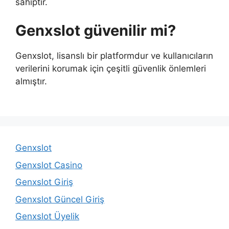
sahiptir.
Genxslot güvenilir mi?
Genxslot, lisanslı bir platformdur ve kullanıcıların
verilerini korumak için çeşitli güvenlik önlemleri
almıştır.
Genxslot
Genxslot Casino
Genxslot Giriş
Genxslot Güncel Giriş
Genxslot Üyelik