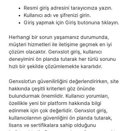
Resmi giriş adresini tarayıcınıza yazın.
Kullanıcı adı ve şifrenizi girin.
Giriş yapmak için Giriş butonuna tıklayın.
Herhangi bir sorun yaşamanız durumunda,
müşteri hizmetleri ile iletişime geçmek en iyi
çözüm olacaktır. Genxslot giriş, kullanıcı
deneyimini ön planda tutarak her türlü sorunu
hızlı bir şekilde çözümlemekte kararlıdır.
Genxslot’un güvenilirliğini değerlendirirken, site
hakkında çeşitli kriterleri göz önünde
bulundurmak önemlidir. Kullanıcı yorumları,
özellikle yeni bir platform hakkında bilgi
edinmek için çok değerlidir. Genxslot giriş,
kullanıcılarının güvenliğini ön planda tutarak,
lisans ve sertifikalara sahip olduğunu