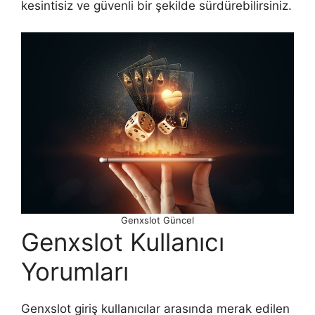
kesintisiz ve güvenli bir şekilde sürdürebilirsiniz.
Genxslot Güncel
Genxslot Kullanıcı
Yorumları
Genxslot giriş kullanıcılar arasında merak edilen