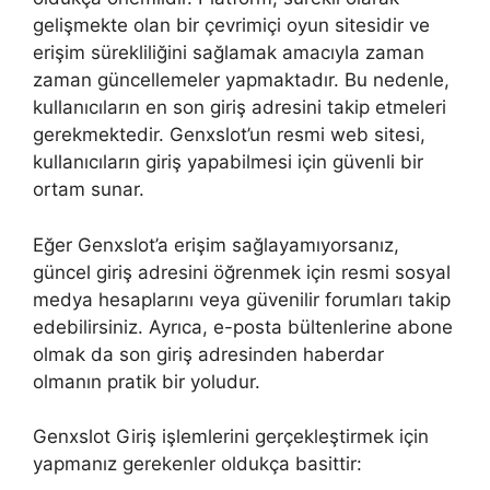
gelişmekte olan bir çevrimiçi oyun sitesidir ve
erişim sürekliliğini sağlamak amacıyla zaman
zaman güncellemeler yapmaktadır. Bu nedenle,
kullanıcıların en son giriş adresini takip etmeleri
gerekmektedir. Genxslot’un resmi web sitesi,
kullanıcıların giriş yapabilmesi için güvenli bir
ortam sunar.
Eğer Genxslot’a erişim sağlayamıyorsanız,
güncel giriş adresini öğrenmek için resmi sosyal
medya hesaplarını veya güvenilir forumları takip
edebilirsiniz. Ayrıca, e-posta bültenlerine abone
olmak da son giriş adresinden haberdar
olmanın pratik bir yoludur.
Genxslot Giriş işlemlerini gerçekleştirmek için
yapmanız gerekenler oldukça basittir: